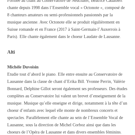
Formée au chant au Conservatoire de Neuchâtel, Beatrice Cadalbert
chante depuis 1998 dans l’Ensemble vocal « Octonote », composé de
8 chanteurs amateurs ou semi-professionnels passionnés par la
musique ancienne. Avec Octonote elle se produit régulièrement en
Suisse romande et en France (2017 à Saint-Germain-l’Auxerrois à
Paris). Elle chante également dans le choeur Laudate de Lausanne.
Alti
Michèle Duvoisin
Etudie tout d’abord le piano. Elle entre ensuite au Conservatoire de
Lausanne dans la classe de chant d’Erika Bill. Yvonne Perrin, Valérie
Bonnard, Delphine Gillot seront également ses professeurs. Des études
complètes au Conservatoire lui valent un brevet d’enseignement de la
musique. Musique qu’elle enseigne et dirige, notamment à la tête d’un
choeur d’enfants avec lequel elle monte de nombreux concerts et
spectacles. Parallèlement elle chante au sein de l’Ensemble Vocal de
Lausanne, sous la direction de Michel Corboz ainsi que dans les
choeurs de l’Opéra de Lausanne et dans divers ensembles féminins.