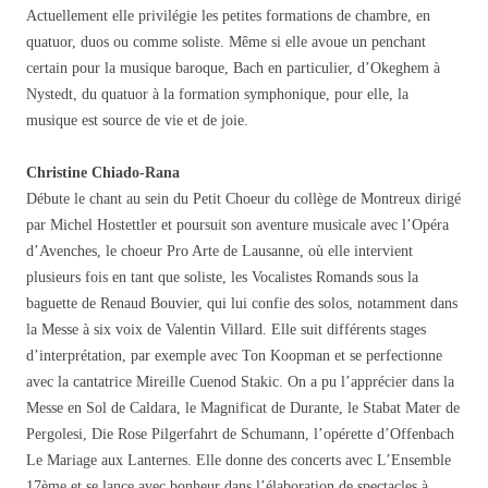
Actuellement elle privilégie les petites formations de chambre, en
quatuor, duos ou comme soliste. Même si elle avoue un penchant
certain pour la musique baroque, Bach en particulier, d’Okeghem à
Nystedt, du quatuor à la formation symphonique, pour elle, la
musique est source de vie et de joie.
Christine Chiado-Rana
Débute le chant au sein du Petit Choeur du collège de Montreux dirigé
par Michel Hostettler et poursuit son aventure musicale avec l’Opéra
d’Avenches, le choeur Pro Arte de Lausanne, où elle intervient
plusieurs fois en tant que soliste, les Vocalistes Romands sous la
baguette de Renaud Bouvier, qui lui confie des solos, notamment dans
la Messe à six voix de Valentin Villard. Elle suit différents stages
d’interprétation, par exemple avec Ton Koopman et se perfectionne
avec la cantatrice Mireille Cuenod Stakic. On a pu l’apprécier dans la
Messe en Sol de Caldara, le Magnificat de Durante, le Stabat Mater de
Pergolesi, Die Rose Pilgerfahrt de Schumann, l’opérette d’Offenbach
Le Mariage aux Lanternes. Elle donne des concerts avec L’Ensemble
17ème et se lance avec bonheur dans l’élaboration de spectacles à