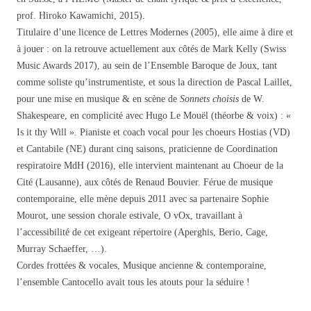
prof. Hiroko Kawamichi, 2015).
Titulaire d’une licence de Lettres Modernes (2005), elle aime à dire et
à jouer : on la retrouve actuellement aux côtés de Mark Kelly (Swiss
Music Awards 2017), au sein de l’Ensemble Baroque de Joux, tant
comme soliste qu’instrumentiste, et sous la direction de Pascal Laillet,
pour une mise en musique & en scène de
Sonnets choisis
de W.
Shakespeare, en complicité avec Hugo Le Mouël (théorbe & voix) : «
Is it thy Will ». Pianiste et coach vocal pour les choeurs Hostias (VD)
et Cantabile (NE) durant cinq saisons, praticienne de Coordination
respiratoire MdH (2016), elle intervient maintenant au Choeur de la
Cité (Lausanne), aux côtés de Renaud Bouvier. Férue de musique
contemporaine, elle mène depuis 2011 avec sa partenaire Sophie
Mourot, une session chorale estivale, O vOx, travaillant à
l’accessibilité de cet exigeant répertoire (Aperghis, Berio, Cage,
Murray Schaeffer, …).
Cordes frottées & vocales, Musique ancienne & contemporaine,
l’ensemble Cantocello avait tous les atouts pour la séduire !